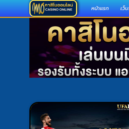
หน้าแรก
เว็