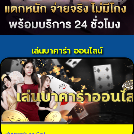
เล่นบาคาร่า ออนไลน์