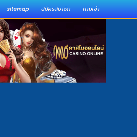
sitemap
สมัครสมาชิก
ทางเข้า