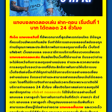
แทงบอลทดลองเล่น ฝาก-ถอน เริ่มต้นที่ 1
บาท ได้ตลอด 24 ชั่วโมง
ทีเด็ด แทงบอลวันนี้
ที่อัพเดทมากที่สุดอัพเดทก่อนใคร มีข้อมูล
ที่ครบถ้วนอัพเดททันสมัย จึงทำให้การแทงบอลออนไลน์ของทุก
ท่านมีคุณภาพและประสิทธิภาพในการลงทุนมากยิ่งขึ้น เว็บไซต์
ufabet เว็บแทงบอล ของเรามีการบริการที่ครบวงจรอัพเดท
แทงบอลทดลองเล่น
ทันสมัยเป็นเว็บที่ใช้งานง่าย รับรองว่าท่าน
จะไม่ผิดหวังกับการลงทุนอย่างแน่นอน ท่านจะสะดวกสบายต่อ
การลงทุนรับรองว่าระบบที่มีประสิทธิภาพในการให้บริการบน
เว็บไซต์แห่งนี้จะทำให้ทุกท่านได้รับการบริการอย่างยอดเยี่ยม
อย่างแน่นอน รับรองว่าท่านจะสามารถฝากถอนโอนเงินได้ตลอด
เวลา โดยที่ไม่มีการปิดทำการแม้แต่เวลาเดียวเพราะเราเปิดให้
บริการท่านตลอด 24 ชั่วโมง เพื่อเปิดโอกาสแห่งการลงทุนให้
สมาชิกทุกท่าน
ufabet ทดลองเล่น
ได้ใช้บริการอย่างเต็มที่
แทงบอล ราคาสูงต่ำ โอกาสในการทำเงินทีดีกว่า ง่ายกว่า ชัวร์
กว่า แทงบอล ราคาสูงต่ำ เป็นรูปแบบของการเดิมพันที่เรา
สามารถจะเรียนรู้ได้อย่างง่ายดาย
แทงบอลขั้นเทพ
และรวดเร็ว