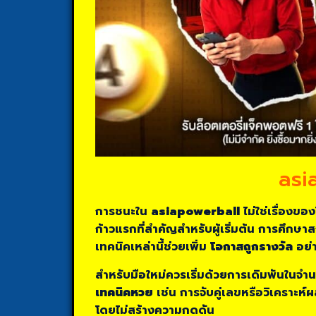
asi
การชนะใน
asiapowerball
ไม่ใช่เรื่องข
ก้าวแรกที่สำคัญสำหรับผู้เริ่มต้น การศึกษ
เทคนิคเหล่านี้ช่วยเพิ่ม
โอกาสถูกรางวัล
อย่
สำหรับมือใหม่ควรเริ่มด้วยการเดิมพันในจำ
เทคนิคหวย
เช่น การจับคู่เลขหรือวิเคราะห์
โดยไม่สร้างความกดดัน