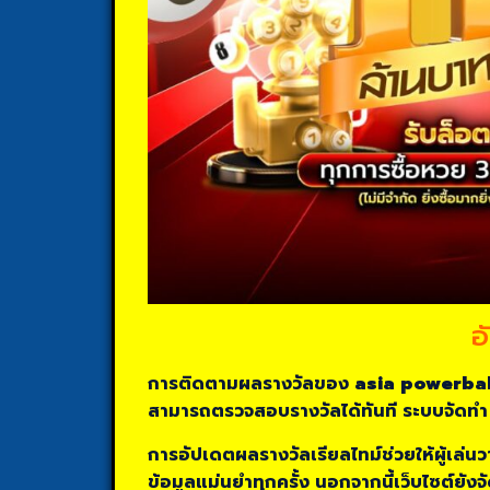
อ
การติดตามผลรางวัลของ
asia powerbal
สามารถตรวจสอบรางวัลได้ทันที ระบบจัดท
การอัปเดตผลรางวัลเรียลไทม์ช่วยให้ผู้เล่
ข้อมูลแม่นยำทุกครั้ง นอกจากนี้เว็บไซต์ยังจ