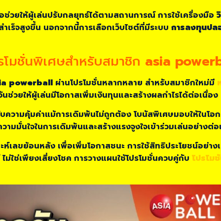
วยให้ผู้เล่นปรับกลยุทธ์ได้ตามสถานการณ์ การใช้เครื่องมือ
ว
ร็จสูงขึ้น นอกจากนี้การเลือกเว็บไซต์ที่มีระบบ
การลงทุนปล
รโมชั่นพิเศษสำหรับสมาชิก
asia powerb
ia powerball
ผ่านโปรโมชั่นหลากหลาย สำหรับสมาชิกใหม่มี
ช่วยให้ผู้เล่นมีโอกาสเพิ่มเงินทุนและสร้างผลกำไรได้ต่อเนื่อง
ได้รับความคุ้มค่าแม้การเดิมพันไม่ถูกต้อง โบนัสพิเศษมอบให้ในโ
ามมั่นใจในการเดิมพันและสร้างแรงจูงใจเข้าร่วมเล่นอย่างต่อเ
ะห์เลขย้อนหลัง เพื่อเพิ่มโอกาสชนะ การใช้สิทธิประโยชน์อย่าง
 ไม่ใช่เพียงเสี่ยงโชค การวางแผนใช้โปรโมชั่นควบคู่กับ
โปรโมชั