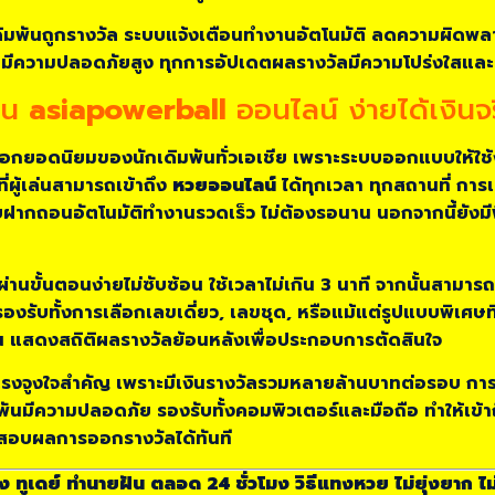
ขที่เดิมพันถูกรางวัล ระบบแจ้งเตือนทำงานอัตโนมัติ ลดความผ
มีความปลอดภัยสูง ทุกการอัปเดตผลรางวัลมีความโปร่งใสแล
่น
asiapowerball
ออนไลน์ ง่ายได้เงินจ
กยอดนิยมของนักเดิมพันทั่วเอเชีย เพราะระบบออกแบบให้ใช้งานง
ี่ผู้เล่นสามารถเข้าถึง
หวยออนไลน์
ได้ทุกเวลา ทุกสถานที่ การเ
ฝากถอนอัตโนมัติทำงานรวดเร็ว ไม่ต้องรอนาน นอกจากนี้ยังมีฟ
่านขั้นตอนง่ายไม่ซับซ้อน ใช้เวลาไม่เกิน 3 นาที จากนั้นสา
่รองรับทั้งการเลือกเลขเดี่ยว, เลขชุด, หรือแม้แต่รูปแบบพิเศษท
น แสดงสถิติผลรางวัลย้อนหลังเพื่อประกอบการตัดสินใจ
รงจูงใจสำคัญ เพราะมีเงินรางวัลรวมหลายล้านบาทต่อรอบ การเล
พันมีความปลอดภัย รองรับทั้งคอมพิวเตอร์และมือถือ ทำให้เข้า
วจสอบผลการออกรางวัลได้ทันที
 ทูเดย์ ทำนายฝัน ตลอด 24 ชั่วโมง วิธีแทงหวย ไม่ยุ่งยาก ไม