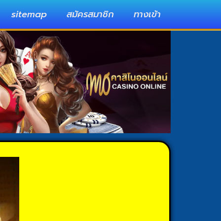
sitemap
สมัครสมาชิก
ทางเข้า