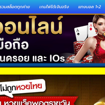
บรวมสล็อตทุกค่าย
เกมไพ่ได้เงินจริง
แทงบอล 1×2