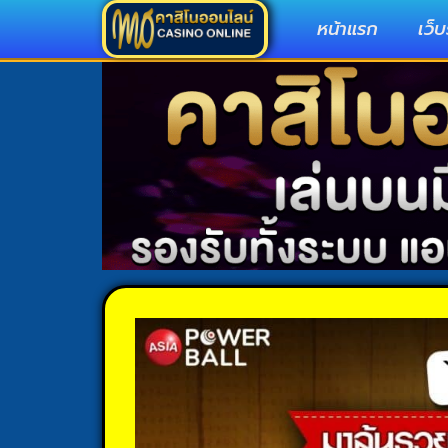
หน้าแรก
เว็