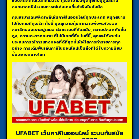
แบบสดสดในเวลาเกมจริง คุณสามารถพูดคุยกับผู้ดูแลผ่าน
สนทนาสดมีประสบการณ์เล่นเกมที่แท้จริงในสัมผัส
คุณสามารถเพลิดเพลินในคาสิโนออนไลน์ทุกประเภท สนุกสนาน
ไปกับเกมที่คุณรัก ทั้งนี้ มุ่งสู่ความคุ้มค่าความพึงพอใจของ
สมาชิกของเราอยู่เสมอ ด้วยระบบที่ทันสมัย, ความปลอดภัยขั้น
สูง, ความสะดวกสบาย ที่ไม่มีเลยที่อื่น ในที่นี้, คุณจะได้พบกับ
ประสบการณ์การแทงบอลที่ดีที่สุดมั่นใจใใสการทำรายการทุก
อย่าง การเดิมพันเล่นคาสิโนออนไลน์เป็นสิ่งที่ได้รับความนิยม
ขึ้นอย่างกลางโลก
UFABET เว็บคาสิโนออนไลน์ ระบบทันสมัย