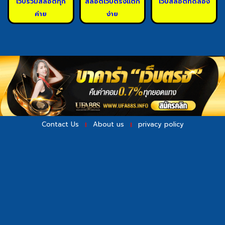
เว็บรวมสล็อตทุก
สล็อตเว็บตรงแตก
เว็บสล็อตทดลอง
ค่าย
ง่าย
Contact Us
About us
privacy policy