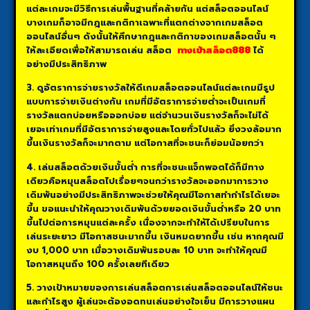
แต่ละเกมจะมีวิธีการเล่นพื้นฐานที่คล้ายกัน แต่สล็อตออนไลน์
บางเกมก็อาจมีกฎและกติกาเฉพาะที่แตกต่างจากเกมสล็อต
ออนไลน์อื่นๆ ดังนั้นให้ศึกษากฎและกติกาของเกมสล็อตนั้น ๆ
ให้ละเอียดเพื่อให้สามารถเล่น สล็อต
ทางเข้าสล็อต888
ได้
อย่างมีประสิทธิภาพ
3. ดูอัตราการจ่ายรางวัลให้ดีเกมสล็อตออนไลน์แต่ละเกมมีรูป
แบบการจ่ายเงินต่างกัน เกมที่มีอัตราการจ่ายต่ำจะเป็นเกมที่
รางวัลแตกบ่อยหรือออกบ่อย แต่จำนวนเงินรางวัลก็จะไม่ได้
เยอะเท่าเกมที่มีอัตราการจ่ายสูงและโดยทั่วไปแล้ว ยิ่งวงล้อมาก
ขึ้นเงินรางวัลก็จะมากตาม แต่โอกาสที่จะชนะก็ย่อมน้อยกว่า
4. เล่นสล็อตด้วยเงินขั้นต่ำ การที่จะชนะแจ็กพอตได้ก็มีทาง
เดียวคือหมุนสล็อตไปเรื่อยๆจนกว่ารางวัลจะออกมาการวาง
เดิมพันอย่างมีประสิทธิภาพจะช่วยให้คุณมีโอกาสทำกำไรได้เยอะ
ขึ้น ขอแนะนำให้คุณวางเดิมพันด้วยยอดเงินขั้นต่ำหรือ 20 บาท
ขึ้นไปต่อการหมุนแต่ละครั้ง เนื่องจากจะทำให้ได้เปรียบในการ
เล่นระยะยาว มีโอกาสชนะมากขึ้น เงินหมดยากขึ้น เช่น หากคุณมี
งบ 1,000 บาท เมื่อวางเดิมพันรอบละ 10 บาท จะทำให้คุณมี
โอกาสหมุนถึง 100 ครั้งเลยทีเดียว
5. วางเป้าหมายของการเล่นสล็อตการเล่นสล็อตออนไลน์ให้ชนะ
และกำไรสูง ผู้เล่นจะต้องอดทนเล่นอย่างใจเย็น มีการวางแผน