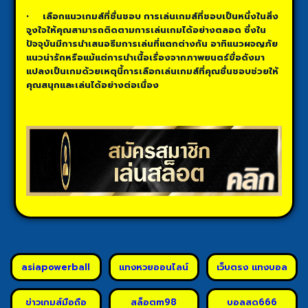
• เลือกแนวเกมส์ที่ชื่นชอบ การเล่นเกมส์ที่ชอบเป็นหนึ่งในสิ่ง
จูงใจให้คุณสามารถติดตามการเล่นเกมได้อย่างตลอด ซึ่งใน
ปัจจุบันมีการนำเสนอธีมการเล่นที่แตกต่างกัน อาทิแนวผจญภัย
แนวน่ารักหรือแม้แต่การนำเนื้อเรื่องจากภาพยนตร์ขื่อดังมา
แปลงเป็นเกมด้วยเหตุนี้การเลือกเล่นเกมส์ที่คุณชื่นชอบช่วยให้
คุณสนุกและเล่นได้อย่างต่อเนื่อง
asiapowerball
แทงหวยออนไลน์
เว็บตรง แทงบอล
ข่าวเกมส์มือถือ
สล็อตm98
บอลสด666