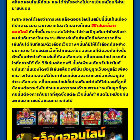
สล็อตออนไลน์ให้ชนะ และได้กำไรอย่างไม่ยากเย็นเหมือนที่ผ่าน
มาแน่นอน
เพราะบอกได้เลยว่าการเล่นสล็อตออนไลน์ในสมัยนี้นั้นเป็นเรื่อง
ที่ปกติธรรมดาอย่างมากไม่ว่าใครต่างก็เล่น
วิธีเล่นสล็อต
ออนไลน์
กันทั้งนั้นเพราะเล่นได้ง่าย ไม่ว่าจะมีทุนกันเท่าไรหรือว่า
จะเล่นกันเวลาไหนเพราะเพียงเล่นกันผ่านมือถือก็สามารถที่จะ
เล่นกันได้ทันทีแถมตัวเลือกเว็บต่างๆนั้นก็มีให้ได้เลือกกันอย่าง
มมากมาย โดยแต่ละเว็บก็นำเสนอสิ่งตอบแทนที่ดีด้วยกันทั้งนั้น
ดังนั้นอย่างไรถ้าจะเล่นก็ต้องเลือกเล่น สล็อตออนไลน์ ตรงกับ
ใจที่อยากได้ ซึ่ง วิธีเล่นสล็อตฟรี นั้นก็เพียงเลือกรับโปรโมชั่
นกันเท่านั้นเองโดยวิธีเล่นสล็อตฟรีนั้น มีอยู่ทุกเว็บอยู่แล้วเพียง
แค่ว่าจะได้เครดิตฟรีกันเท่าไรแค่นั้นเองจะมากจะน้อยขึ้นอยู่กับ
ว่าจะเลือกเล่น สล็อตออนไลน์เว็บไหนกันแต่ต่อให้ได้เยอะที่สุดก็
ยังคงต้องระวังในส่วนของการถอนด้วยเพราะน่าจะเป็นจุดที่ทุก
คนนั้นต้องการกันมากที่สุดซึ่งแต่ละเว็บนั้นก็กำหนดไม่เหมือนกัน
จะเล่นมากเล่นน้อยแตกต่างกันไป