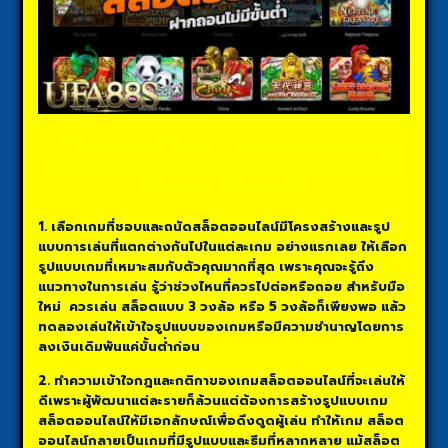
เว็บสล็อตแท้2023 เทคนิคการเล่นสล็อต
ออนไลน์ให้ได้เงิน แหล่งรวมวัยรุ่ยยุคใหม่ที่
ต้องการสร้างรายได้
1. เลือกเกมที่ชอบและถนัดสล็อตออนไลน์มีโครงสร้างและรูป
แบบการเล่นที่แตกต่างกันไปในแต่ละเกม อย่างแรกเลย ให้เลือก
รูปแบบเกมที่เหมาะสมกับตัวคุณมากที่สุด เพราะคุณจะรู้ถึง
แนวทางในการเล่น รู้ว่าช่วงไหนที่ควรไปต่อหรือถอย สำหรับมือ
ใหม่ ควรเล่น สล็อตแบบ 3 วงล้อ หรือ 5 วงล้อก็เพียงพอ แล้ว
ทดลองเล่นให้เข้าใจรูปแบบของเกมหรือมีความชำนาญโดยการ
ลงเงินเดิมพันแค่ขั้นต่ำก่อน
2. ทำความเข้าใจกฎและกติกาของเกมสล็อตออนไลน์ที่จะเล่นให้
ดีเพราะผู้พัฒนาแต่ละรายก็ล้วนแต่ต้องการสร้างรูปแบบเกม
สล็อตออนไลน์ให้มีเอกลักษณ์เพื่อดึงดูดผู้เล่น ทำให้เกม สล็อต
ออนไลน์กลายเป็นเกมที่มีรูปแบบและธีมที่หลากหลาย แม้สล็อต