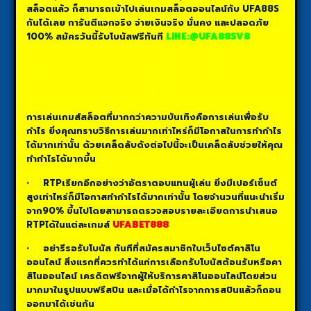
สล็อตแล้ว ก็สามารถเข้าไปเล่นเกมสล็อตออนไลน์กับ UFA88S
กันได้เลย การันตีแจกจริง จ่ายเงินจริง มั่นคง และปลอดภัย
100% สมัครวันนี้รับโบนัสฟรีทันที
LINE:@UFA88SV8
การเข้ามาเล่นกับเราจะเสถียรที่สุดนักเดิมพันจะ
ได้เจอกับอัตราการชนะที่น่าประทับใจเป็นอย่าง
มาก
การเล่นเกมส์สล็อตที่มากกว่าความบันเทิงคือการเล่นเพื่อรับ
กำไร ยิ่งคุณทราบวิธีการเล่นมากเท่าไหร่ก็มีโอกาสในการทำกำไร
ได้มากเท่านั้น ด้วยเคล็ดลับดังต่อไปนี้จะเป็นเคล็ดลับช่วยให้คุณ
ทำกำไรได้มากขึ้น
• RTPเรียกอีกอย่างว่าอัตราตอบแทนผู้เล่น ยิ่งมีเปอร์เซ็นต์
สูงเท่าไหร่ก็มีโอกาสทำกำไรได้มากเท่านั้น โดยจำนวนที่แนะนำเริ่ม
จาก90% ขึ้นไปโดยสามารถตรวจสอบรายละเอียดการนำเสนอ
RTPได้ในแต่ละเกมส์
UFABET888
• อย่ารีรอรับโบนัส ทันทีที่สมัครสมาชิกใบเว็บไซต์คาสิโน
ออนไลน์ สิ่งแรกที่ควรทำได้แก่การเลือกรับโบนัสต้อนรับหรือคา
สิโนออนไลน์ เครดิตฟรีจากผู้ให้บริการคาสิโนออนไลน์โดยส่วน
มากมาในรูปแบบฟรีสปิน และเมื่อได้กำไรจากการสปินแล้วก็ถอน
ออกมาได้เช่นกัน