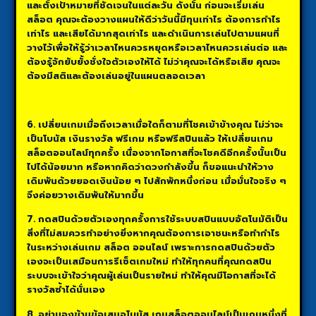
และตั้งเป้าหมายที่ชัดเจนในแต่ละวัน ดังนั้น ก่อนจะเริ่มเล่น
สล็อต คุณจะต้องวางแผนให้ดีว่าวันนี้มีทุนเท่าไร ต้องการกำไร
เท่าไร และเสียได้มากสุดเท่าไร และดำเนินการเล่นไปตามแผนที่
วางไว้เพื่อให้รู้ว่าเวลาไหนควรหยุดหรือเวลาไหนควรเล่นต่อ และ
ต้องรู้จักยับยั้งชั่งใจตัวเองให้ได้ ไม่ว่าคุณจะได้หรือเสีย คุณจะ
ต้องมีสติและต้องเล่นอยู่ในแผนตลอดเวลา
6. เปลี่ยนเกมเมื่อถึงเวลาเมื่อใดก็ตามที่โชคเข้าข้างคุณ ไม่ว่าจะ
เป็นโบนัส เงินรางวัล ฟรีเกม หรือฟรีสปินแล้ว ให้เปลี่ยนเกม
สล็อตออนไลน์ทุกครั้ง เนื่องจากโอกาสที่จะโชคดีอีกครั้งนั้นเป็น
ไปได้น้อยมาก หรือหากคิดว่าดวงกำลังขึ้น ก็ขอแนะนำให้วาง
เดิมพันด้วยยอดเงินน้อย ๆ ไปสักพักหนึ่งก่อน เมื่อมั่นใจจริง ๆ
จึงค่อยวางเดิมพันให้มากขึ้น
7. กดสปินด้วยตัวเองทุกครั้งการใช้ระบบสปินแบบอัตโนมัติเป็น
สิ่งที่ไม่สมควรทำอย่างยิ่งหากคุณต้องการเอาชนะหรือทำกำไร
ในระหว่างเล่นเกม สล็อต ออนไลน์ เพราะการกดสปินด้วยตัว
เองจะเป็นเสมือนการรีเซ็ตเกมใหม่ ทำให้ทุกคนที่คุณกดสปิน
ระบบจะเข้าใจว่าคุณผู้เล่นเป็นรายใหม่ ทำให้คุณมีโอกาสที่จะได้
รางวัลซ้ำได้นั่นเอง
8. อย่ามองข้ามข้อเสนอโบนัส เกมสล็อตออนไลน์เป็นเกมหนึ่งที่