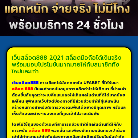
เว็บสล็อต888 2021 สล็อตมือถือได้เงินจริง
พร้อมมอบโปรโมชั่นมากมายให้กับสมาชิกทั้ง
ใหม่และเก่า
เว็บสล็อต888
การเลือกใช้ข้อตกลงใน UFABET ที่ได้รับมา
สล็อต 888
มันจะช่วยสนับสนุนการผลิตกำไรให้เกิดมา ที่น่าจะจำ
ต้องขึ้นกับคุณว่าจะเปลี่ยนแปลงให้เห็นผลในด้านที่ดีได้มากน้อย
แค่ไหน ยูฟ่าเบทเว็บไซต์ช่องทางที่มีส่วนช่วยทำให้ผู้เล่นพนัน
สร้างหนทางสำหรับในการวางเดิมพันได้อย่างมีคุณภาพ หรือแล
เห็นลักษณะต่างๆของเกมที่คุณเข้าไปวางเดิมพัน
โดยไม่ใช้ทุนของตัวเองที่สามารถช่วยทำให้ผลในด้านที่ดีให้กับ
การพนัน
สล็อต 888
พวกนั้น แค่เพียงนักการพนันคงจะจำต้อง
เข้าไปทำความเข้าใจกับช่องทางเหนือกว่าเสียเปรียบในข้อจำกัด