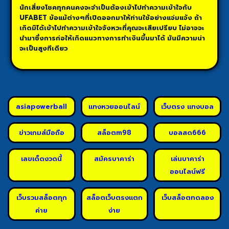
นักเสี่ยงโชคทุกคนคงจะจำเป็นต้องเข้าไปทำความเข้าใจกับ
UFABET ข้อแม้ต่างๆที่เปิดออกมาให้ท่านใช้อย่างแจ่มแจ้ง ถ้า
เกิดมิได้เข้าไปทำความเข้าใจจังหวะที่คุณจะเสียเปรียบ ไม่อาจจะ
นำมาซึ่งการก่อให้เกิดแนวทางการทำเงินขึ้นมาได้ มันมีความน่า
จะเป็นสูงทีเดียว
asiapowerball
แทงหวยออนไลน์
เว็บตรง แทงบอล
ข่าวเกมส์มือถือ
สล็อตm98
บอลสด666
เลขเด็ดงวดนี้
สมัครบาคาร่า
เล่นบาคาร่า
ออนไลน์ฟรี
เว็บรวมสล็อตทุก
สล็อตเว็บตรงแตก
เว็บสล็อตทดลอง
ค่าย
ง่าย