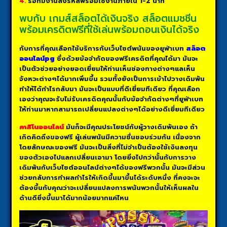
4.
รอทีมงานส่งรหัสพร้อมใช้งานภายใน 1-2 นาที
พบกับ เกมส์สล็อตได้เงินจริง สล็อตแมชชีน
พร้อมเครดิตฟรีที่ใช้เล่นพร้อมถอนเงินได้จริง
กับการที่คุณเลือกใช้บริการกับเว็บไซต์พนันของยูฟ่าเบท
สล็อต
ออนไลน์pg
ซึ่งด้วยข้อจำกัดของฟรีเครดิตที่คุณได้มา มันจะ
เป็นตัวช่วยอย่างยอดเยี่ยมให้ท่านเห็นช่องทางต่างๆแลเห็น
จังหวะต่างๆได้มากเพิ่มขึ้น รวมทั้งยังเป็นการเข้าไปวางเดิมพัน
ทำให้ได้กำไรกลับมา มันจะเป็นแบบที่ดีเยี่ยมทีเดียว ที่คุณเลือก
เองว่าคุณจะรับไม่รับเครดิตคุณนั้นกับข้อจำกัดต่างๆที่ยูฟ่าเบท
ให้ท่านมาหากสามารถเปลี่ยนแปลงต่างๆได้อย่างดีเยี่ยมทีเดียว
คาสิโนออนไลน์
มันก็จะมีคุณประโยชน์กับผู้วางเดิมพันเอง ถ้า
เกิดคิดถึงของฟรี ผู้เล่นพนันมีความชื่นชอบร่วมกัน เนื่องจาก
โดยลักษณะของฟรี มันจะเป็นสิ่งที่ไม่จำเป็นต้องใช้เงินลงทุน
ของตัวเองไปแลกเปลี่ยนเอามา โดยยิ่งไปกว่านั้นกับการวาง
เดิมพันกับเว็บไซต์ออนไลน์ต่างๆได้ของฟรีพวกนั้น มันจะมีส่วน
ช่วยกลับการทำผลกำไรให้เกิดขึ้นมาขึ้นได้ระดับหนึ่ง ที่คงจะจะ
ต้องขึ้นกับคุณว่าจะเปลี่ยนแปลงการพนันพวกนั้นให้เห็นผลใน
ด้านดียิ่งขึ้นมาได้มากน้อยมากแค่ไหน