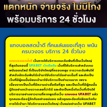
แทงบอลสดน้ำดี ที่คนเล่นเยอะที่สุด พนัน
ครบวงจร บริการ 24 ชั่วโมง
แทงบอลสดน้ำดี
เว็บการให้บริการเกมเดิมพันที่เป็นเว็บใหญ่
ที่สุดในตอนนี้
UFABET เว็บมือถือ
เว็บที่ให้บริการสำหรับเกม
พนันออนไลน์ ที่เป็นบริษัทใหญ่ที่ครอบคลุม การวางเดิมพันให้
สำหรับนักเดิมพันได้เข้ามาใช้บริการได้อย่างเต็มที่ และยังเป็น
เว็บที่มีผู้คนนั้นนิยมเข้ามาใช้บริการเป็นจำนวนมาก เพราะ
เนื่องจากเป็นเว็บที่มีความน่าเชื่อถือที่สุด และเป็นเว็บที่มีผู้คนนั้น
รู้จักอย่างกว้างขวางเลยก็ว่าได้ และยังเป็นหนึ่งในเว็บที่เปิดให้
บริการมาอย่างยาวนานที่หากพูดถึงเว็บ
แทงบอล UFABET
แล้ว
ทุกคนจะต้องรู้จักกันอย่างแน่นอน แล้วคุณจะต้องไม่ผิดหวังกับ
การได้เข้ามา ใช้บริการของเว็บใหญ่ เว็บแม่อย่างเว็บ UFABET