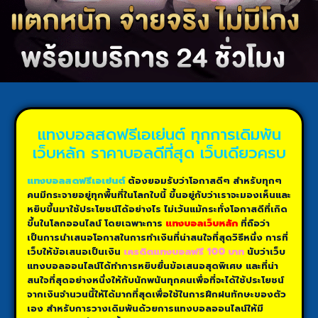
แทงบอลสดฟรีเอเย่นต์ ทุกการเดิมพัน
เว็บหลัก ราคาบอลดีที่สุด เว็บเดียวครบ
แทงบอลสดฟรีเอเย่นต์
ต้องยอมรับว่าโอกาสดีๆ สำหรับทุกๆ
คนมีกระจายอยู่ทุกพื้นที่ในโลกใบนี้ ขึ้นอยู่กับว่าเราจะมองเห็นและ
หยิบขึ้นมาใช้ประโยชน์ได้อย่างไร ไม่เว้นแม้กระทั่งโอกาสดีที่เกิด
ขึ้นในโลกออนไลน์ โดยเฉพาะการ
แทงบอลเว็บหลัก
ที่ถือว่า
เป็นการนำเสนอโอกาสในการทำเงินที่น่าสนใจที่สุดวิธีหนึ่ง การที่
เว็บให้ข้อเสนอเป็นเงิน
เครดิตแทงบอลฟรี 100 บาท
นับว่าเว็บ
แทงบอลออนไลน์ได้ทำการหยิบยื่นข้อเสนอสุดพิเศษ และที่น่า
สนใจที่สุดอย่างหนึ่งให้กับนักพนันทุกคนเพื่อที่จะได้ใช้ประโยชน์
จากเงินจำนวนนี้ให้ได้มากที่สุดเพื่อใช้ในการฝึกฝนทักษะของตัว
เอง สำหรับการวางเดิมพันด้วยการแทงบอลออนไลน์ให้มี