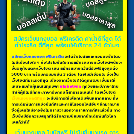
สมัครเว็บแทงบอล ฟรีเครดิต ค่าน้ำดีที่สุด ได้
กำไรจริง ดีที่สุด พร้อมให้บริการ 24 ชั่วโมง
สมัครเว็บแทงบอล ฟรีเครดิต
จะได้รับโบนัสและคอมมิชชั่นโดย
ไม่มีเงื่อนไขใดๆ ซึ่งโปรโมชั่นในการสมัครสมาชิกเว็บไซต์พนันจะ
ขึ้นอยู่กับแต่ละเว็บไซต์ เช่น สมัครสมาชิกวันนี้รับฟรีสูงสุดถึง
5000 บาท พร้อมคอมมิชชั่น 3 เดือน โดยไม่มีเงื่อนไข จึงเป็น
เว็บไซต์ที่มาแรงที่สุด เนื่องจากเว็บไซต์ได้ถูกพัฒนาขึ้นมาให้
เหมาะสมกับผู้เล่นในทุกเพศ
ufabetwin
ทุกวัยและมีภาษาไทย
ทำให้ผู้ที่ไม่มีทักษะภาษาอังกฤษก็สามารถเล่นได้ โดยเว็บไซต์
เว็บแทงบอลดีที่สุด
จะมีบริการให้เลือกเดิมพันหลากหลาย ทั้ง
การเดิมพันการแข่งขันกีฬาและคาสิโนออนไลน์อื่นๆอีกมากมาย
ซึ่งผู้เล่นใหม่อาจยังไม่ทราบว่านอกจากรายการกีฬาแล้วนั้น ทาง
เว็บยังมีอีกความสนุกที่ได้รับความนิยมจากนักเดิมพันทั่วโลก
เลยก็ว่าได้
เว็บแทงบอล โบนัสฟรี โปรโมชั่นมาแรง การ