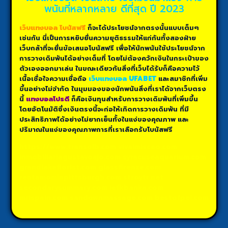
พนันที่หลากหลาย ดีที่สุด ปี 2023
เว็บแทงบอล โบนัสฟรี
ก็จะได้ประโยชน์จากตรงนั้นแบบเต็มๆ
เช่นกัน นี่เป็นการหยิบยื่นความยุติธรรมให้แก่กันทั้งสองฝ่าย
เว็บกล้าที่จะยื่นข้อเสนอโบนัสฟรี เพื่อให้นักพนันใช้ประโยชน์จาก
การวางเดิมพันได้อย่างเต็มที่ โดยไม่ต้องควักเงินในกระเป๋าของ
ตัวเองออกมาเล่น ในขณะเดียวกันสิ่งที่เว็บได้รับก็คือความไว้
เนื้อเชื่อใจความเชื่อถือ
เว็บแทงบอล UFABET
และสมาชิกที่เพิ่ม
ขึ้นอย่างไม่จำกัด ในมุมมองของนักพนันสิ่งที่เราได้จากเว็บตรง
นี้
แทงบอลโปรดี
ก็คือเงินทุนสำหรับการวางเดิมพันที่เพิ่มขึ้น
โดยอัตโนมัติซึ่งเงินตรงนี้จะก่อให้เกิดการวางเดิมพัน ที่มี
ประสิทธิภาพได้อย่างไม่ยากเย็นทั้งในแง่ของคุณภาพ และ
ปริมาณในแง่ของคุณภาพการที่เราเลือกรับโบนัสฟรี
https://www.transolb.com
vivaimisceo.com
inmobiliariagustavoajo.com
syracuseaquarium.com
grandlakeflorist.com
glassfirenze.com
rentamominpittsburgh.com
stroytr.net
secondarysummary.com
iefkbanka.com
mrispain.com
sandownmassage.com
bestofpei.com