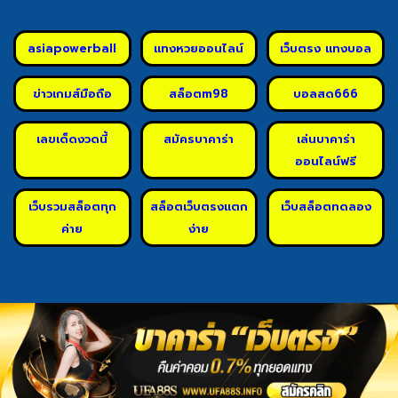
asiapowerball
แทงหวยออนไลน์
เว็บตรง แทงบอล
ข่าวเกมส์มือถือ
สล็อตm98
บอลสด666
เลขเด็ดงวดนี้
สมัครบาคาร่า
เล่นบาคาร่า
ออนไลน์ฟรี
เว็บรวมสล็อตทุก
สล็อตเว็บตรงแตก
เว็บสล็อตทดลอง
ค่าย
ง่าย