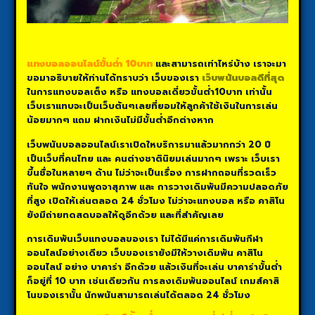
แทงบอลออนไลน์ขั้นต่ำ 10บาท
และสามารถเท่าไหร่บ้าง เราจะมา
ขอมาอธิบายให้ท่านได้ทราบว่า เว็บของเรา
เว็บพนันบอลดีที่สุด
ในการแทงบอลเต็ง หรือ แทงบอลเดี่ยวขั้นต่ำ10บาท เท่านั้น
เว็บเราแทบจะเป็นเว็บต้นๆเลยที่ยอมให้ลูกค้าใช้เงินในการเล่น
น้อยมากๆ แถม ฝากเงินไม่มีขั้นต่ำอีกต่างหาก
เว็บพนันบอลออนไลน์เราเปิดใหบริการมาแล้วมากกว่า 20 ปี
เป็นเว็บที่คนไทย และ คนต่างชาตินิยมเล่นมากๆ เพราะ เว็บเรา
ขึ้นชื่อในหลายๆ ด้าน ไม่ว่าจะเป็นเรื่อง การฝากถอนที่รวดเร็ว
ทันใจ พนักงานพูดจาสุภาพ และ การวางเดิมพันมีความปลอดภัย
ที่สูง เปิดให้เล่นตลอด 24 ชั่วโมง ไม่ว่าจะแทงบอล หรือ คาสิโน
ยังมีถ่ายทดสดบอลให้ดูอีกด้วย และที่สำคัญเลย
การเดิมพันเว็บแทงบอลของเรา ไม่ได้มีแค่การเดิมพันกีฬา
ออนไลน์อย่างเดียว เว็บของเรายังมีให้วางเดิมพัน คาสิโน
ออนไลน์ อย่าง บาคาร่า อีกด้วย แล้วเงินที่จะเล่น บาคาร่าขั้นต่ำ
ก็อยู่ที่ 10 บาท เช่นเดียวกัน การลงเดิมพันออนไลน์ เกมส์คาสิ
โนของเรานั้น นักพนันสามารถเล่นได้ตลอด 24 ชั่วโมง