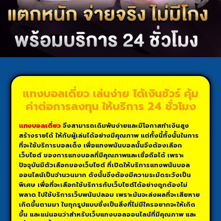
แทงบอลเดี่ยว เล่นง่าย ได้เงินชัวร์ คุ้ม
ค่าต่อการลงทุน ให้บริการ 24 ชั่วโมง
แทงบอลเดี่ยว
จึงสามารถเดิมพันง่ายและมีโอกาสทำเงินสูง
สร้างรายได้ ให้กับผู้เล่นได้อย่างมีคุณภาพ แต่ทั้งนี้ทั้งนั้นในการ
ที่จะใช้บริการบอลเต็ง เพื่อแทงพนันบอลนั้นจึงต้องเลือก
เว็บไซต์ ของการแทงบอลที่มีคุณภาพและเชื่อถือได้ เพราะ
ปัจจุบันมีตัวเลือกของเว็บไซต์ ที่เปิดให้บริการแทงพนันบอล
ออนไลน์เป็นจำนวนมาก ดังนั้นจึงต้องมีความระมัดระวังเป็น
พิเศษ เพื่อที่จะเลือกใช้บริการกับเว็บไซต์ได้อย่างถูกต้องไม่
พลาด ไปใช้บริการเว็บพนันปลอม เพราะมันจะส่งผลที่จะเสียหาย
เกิดขึ้นตามมา ในทุกรูปแบบซึ่งเป็นสิ่งที่ไม่มีใครอยากจะให้เกิด
ขึ้น และแน่นอนว่าสำหรับเว็บแทงบอลออนไลน์ที่มีคุณภาพ และ