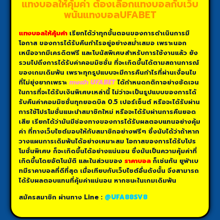
แทงบอลให้คุ้มค่า ต้องเลือกแทงบอลกับเว็บ
พนันแทงบอลUFABET
แทงบอลให้คุ้มค่า
เรียกได้ว่าทุกขั้นตอนของการดำเนินการมี
โอกาส ของการได้รับคืนกำไรอยู่อย่างสม่ำเสมอ เพราะนอก
เหนือจากมีเครดิตฟรี และโบนัสพิเศษสำหรับการใช้งานแล้ว ยัง
รวมไปถึงการได้รับค่าคอมมิชชั่น ที่จะเกิดขึ้นได้ตามสถานการณ์
ของเกมเดิมพัน เพราะทุกรูปแบบจะมีการคืนกำไรที่ผ่านเงื่อนไข
ที่ไม่ยุ่งยากเพราะ
ทางเข้า UFABET
ได้กำหนดกติกาอย่างชัดเจน
ในการที่จะได้รับเงินพิเศษเหล่านี้ ไม่ว่าจะเป็นรูปแบบของการได้
รับคืนค่าคอมมิชชั่นทุกยอดบิล 0.5 เปอร์เซ็นต์ หรือจะได้รับผ่าน
การใช้โปรโมชั่นแนะนำสมาชิกใหม่ หรือจะได้รับผ่านการคืนยอด
เสีย เรียกได้ว่ามันมีช่องทางของการได้รับผลตอบแทนอย่างคุ้ม
ค่า ที่ทางเว็บไซต์มอบให้กับสมาชิกอย่างฟรีๆ ซึ่งนับได้ว่าถ้าหาก
วางแผนการเดิมพันได้อย่างเหมาะสม โอกาสของการได้รับโปร
โมชั่นพิเศษ ก็จะเกิดขึ้นได้อย่างแน่นอน ซึ่งมันเป็นความคุ้มค่าที่
เกิดขึ้นโดยอัตโนมัติ และในส่วนของ
ราคาบอล
ก็เช่นกัน ยูฟ่าเบ
ทมีราคาบอลที่ดีที่สุด เมื่อเทียบกับเว็บไซต์อื่นดังนั้น จึงสามารถ
ได้รับผลตอบแทนที่คุ้มค่าแน่นอน หากชนะในเกมเดิมพัน
สมัครสมาชิก ผ่านทาง Line :
@UFA88SV8