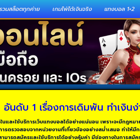
บรวมสล็อตทุกค่าย
เกมไพ่ได้เงินจริง
แทงบอล 1×2
ันดับ 1 เรื่องการเดิมพัน ทำเงินง่า
่นใจในและใช้บริการเว็บแทงบอลได้อย่างแน่นอน เพราะจะมีกฎหม
้รับการตรวจสอบจากหน่วยงานที่เกี่ยวข้องอย่างสม่ำเสมอ ทำให
ามารถสมัครและใช้บริการได้อย่างคุ้มค่า มีช่องทางในการสมั