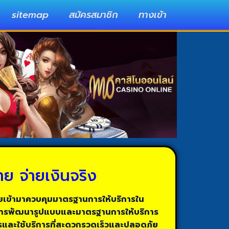
sitemap
สมัครสมาชิก
ทางเข้า
ย จ่ายเงินจริง
ายเข้ามาควบคุมมาตรฐานการให้บริการใน
้มีการพัฒนารูปแบบและมาตรฐานการให้บริการ
ครและใช้บริการที่สะดวกรวดเร็วและปลอดภัย