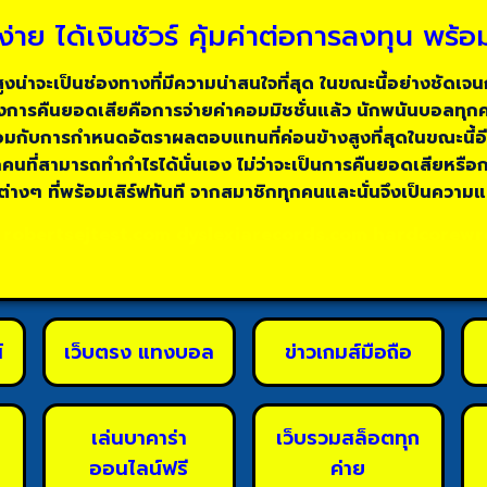
าย ได้เงินชัวร์ คุ้มค่าต่อการลงทุน พร้อม
ูงน่าจะเป็นช่องทางที่มีความน่าสนใจที่สุด ในขณะนี้อย่างชัด
ืนยอดเสียคือการจ่ายค่าคอมมิชชั่นแล้ว นักพนันบอลทุกคนยังจ
มกับการกำหนดอัตราผลตอบแทนที่ค่อนข้างสูงที่สุดในขณะนี้อี
นที่สามารถทำกำไรได้นั่นเอง ไม่ว่าจะเป็นการคืนยอดเสียหรือกา
งต่างๆ ที่พร้อมเสิร์ฟทันที จากสมาชิกทุกคนและนั่นจึงเป็นความ
robertsejtest.com
dyslexiarecords.com
hardcorewre
์
เว็บตรง แทงบอล
ข่าวเกมส์มือถือ
เล่นบาคาร่า
เว็บรวมสล็อตทุก
ออนไลน์ฟรี
ค่าย