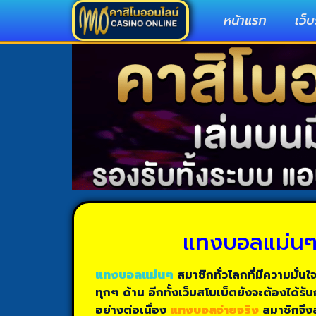
หน้าแรก
เว็
แทงบอลแม่นๆ อ
แทงบอลแม่นๆ
สมาชิกทั่วโลกที่มีความมั
ทุกๆ ด้าน อีกทั้งเว็บสโบเบ็ตยังจะต้องได
อย่างต่อเนื่อง
แทงบอลจ่ายจริง
สมาชิกจึงส