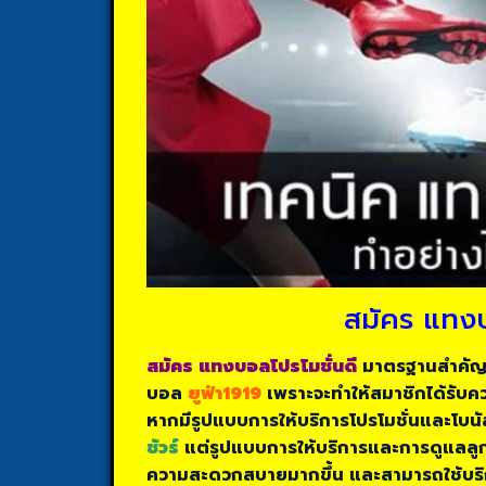
สมัคร แทงบอ
สมัคร แทงบอลโปรโมชั่นดี
มาตรฐานสำคัญที่
บอล
ยูฟ่า1919
เพราะจะทำให้สมาชิกได้รับคว
หากมีรูปแบบการให้บริการโปรโมชั่นและโบนั
ชัวร์
แต่รูปแบบการให้บริการและการดูแลลูกค้
ความสะดวกสบายมากขึ้น และสามารถใช้บริกา