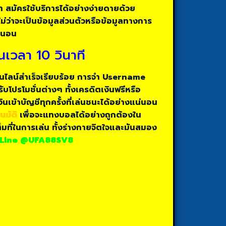
มัครใช้บริการได้อย่างง่ายดายด้วย
่ว่าจะเป็นข้อมูลส่วนตัวหรือข้อมูลทางการ
่นอน
เวลา 10 วินาที
อนไลน์สำเร็จเรียบร้อย การจำ Username
บโปรโมชั่นต่างๆ ทั้งเครดิตเงินฟรีหรือ
งินเข้าบัญชีทุกครั้งที่เล่นชนะได้อย่างแน่นอน
มัติ
เพื่อจะแทงบอลได้อย่างถูกต้องใน
มที่ในการเล่น ทั้งร่างกายจิตใจและมันสมอง
Line @UFA88SV8