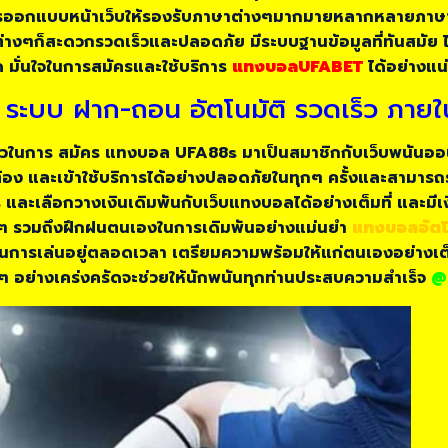
รออกแบบหน้าเว็บให้รองรับภาษาต่างๆมากมายหลากหลายภาษา ส
ต่างๆก็สะดวกรวดเร็วและปลอดภัย มีระบบฐานข้อมูลที่ทันสมัย ไม
สุด มั่นใจในการสมัครและใช้บริการ
แทงบอลUFABET
ได้อย่างแน
ะบบ ฝาก-ถอน อัตโนมัติ รวดเร็ว ภายใน
นตัวในการ สมัคร แทงบอล UFA88s มาเป็นสมาชิกกับเว็บพนันอ
ต้อง และเข้าใช้บริการได้อย่างปลอดภัยในทุกๆ ครั้งและสามารถรั
การ และเลือกวางเงินเดิมพันกับเว็บแทงบอลได้อย่างเต็มที่ และมีเ
างๆ รวมถึงฝึกฝนตนเองในการเดิมพันอย่างแม่นยำ
แทงบอลอัตโน
ิในการเล่นอยู่ตลอดเวลา เตรียมความพร้อมให้แก่ตนเองอย่างเต็
 อย่างเคร่งครัดจะช่วยให้นักพนันทุกท่านประสบความสำเร็จ
@