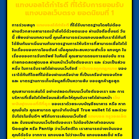
แทงบอลได้กำไรดี
ที่ได้รับการยอมรับ
แทงบอลเว็บตรง ยอดนิยมที่ 1
การร่วมสนุก
แทงบอลได้กำไรดี
ที่ได้รับมาตรฐานโดยไม่ต้อง
ผ่านตัวกลางสามารถเข้าถึงได้ด้วยตนเอง ผ่านมือถือตั้งแต่ วัน
นี้ เพียงอ่านบทความนี้ คุณก็สามารถร่วมแทงบอลกับเราได้ทันที
ได้ยินกันมาเนิ่นนานกับมาตรฐานการให้บริการที่สามารถเชื่อใจได้
ในเรื่องของการโอนตังค์ เมื่อคุณประสบความสำเร็จ แทงถูก ใน
เรื่องของการรับทรัพย์ ในคืนนี้ คุณสามารถชมการแข่งขัน การ
ถ่ายทอดสดฟุตบอล ผ่านหน้าเว็บไซต์ของเรา และ ร่วมเป็นส่วน
หนึ่ง ในการรับรายได้ผ่านบนเว็บไซต์
พนันบอลถูกกฎหมาย
ของ
เราได้ทันทีโดยที่ไม่ต้องผ่านเครือข่าย ที่เป็นเครือข่ายของไทย
และ มาตรฐานการเก็บข้อมูลที่เป็นความลับ ของลูกค้าสูงสุด
คุณสามารถเล่นได้ อย่างปลอดภัยบนเว็บไซต์ของเรา และ การ
บริหารที่เชื่อใจได้พร้อมแล้วที่จะให้คุณรับรายได้ผ่านหน้า
เว็บ
พนันฟุตบอลที่ดีที่สุด
ของเราด้วยระบบบัญชีธนาคาร หรือ หาก
คุณมั่นใจ คุณสามารถ ผูกเข้ากับบัญชี True wallet ได้ และร่วม
รับโปรโมชั่นดีๆ ฟรีกับการเล่นบนเว็บไซต์
แทงบอล ทรูวอลเล็ต
และ รับชมผ่านบนเว็บไซต์ของเรา ไม่ต้องไปหาคำตอบบน
Google หรือ Pantip ว่าเว็บไซต์ใด เราสามารถจ่ายเงินของ
คุณได้จริง จากการ แทงบอล ไม่ว่าจะเป็น แทงบอลสเต็ป หรือ