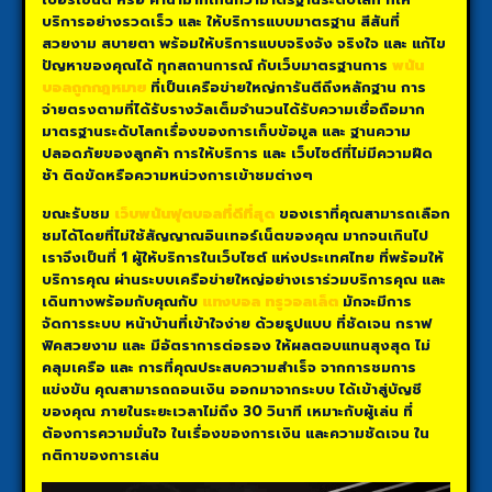
บริการอย่างรวดเร็ว และ ให้บริการแบบมาตรฐาน สีสันที่
สวยงาม สบายตา พร้อมให้บริการแบบจริงจัง จริงใจ และ แก้ไข
ปัญหาของคุณได้ ทุกสถานการณ์ กับเว็บมาตรฐานการ
พนัน
บอลถูกกฎหมาย
ที่เป็นเครือข่ายใหญ่การันตีถึงหลักฐาน การ
จ่ายตรงตามที่ได้รับรางวัลเต็มจำนวนได้รับความเชื่อถือมาก
มาตรฐานระดับโลกเรื่องของการเก็บข้อมูล และ ฐานความ
ปลอดภัยของลูกค้า การให้บริการ และ เว็บไซต์ที่ไม่มีความฝืด
ช้า ติดขัดหรือความหน่วงการเข้าชมต่างๆ
ขณะรับชม
เว็บพนันฟุตบอลที่ดีที่สุด
ของเราที่คุณสามารถเลือก
ชมได้โดยที่ไม่ใช้สัญญาณอินเทอร์เน็ตของคุณ มากจนเกินไป
เราจึงเป็นที่ 1 ผู้ให้บริการในเว็บไซต์ แห่งประเทศไทย ที่พร้อมให้
บริการคุณ ผ่านระบบเครือข่ายใหญ่อย่างเราร่วมบริการคุณ และ
เดินทางพร้อมกับคุณกับ
แทงบอล ทรูวอลเล็ต
มักจะมีการ
จัดการระบบ หน้าบ้านที่เข้าใจง่าย ด้วยรูปแบบ ที่ชัดเจน กราฟ
ฟิคสวยงาม และ มีอัตราการต่อรอง ให้ผลตอบแทนสุงสุด ไม่
คลุมเครือ และ การที่คุณประสบความสำเร็จ จากการชมการ
แข่งขัน คุณสามารถถอนเงิน ออกมาจากระบบ ได้เข้าสู่บัญชี
ของคุณ ภายในระยะเวลาไม่ถึง 30 วินาที เหมาะกับผู้เล่น ที่
ต้องการความมั่นใจ ในเรื่องของการเงิน และความชัดเจน ใน
กติกาของการเล่น