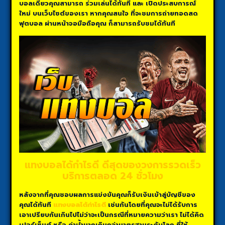
บอลเดี่ยวคุณสามารถ ร่วมเล่นได้ทันที และ เปิดประสบการณ์
ใหม่ บนเว็บไซต์ของเรา หากคุณสนใจ ที่จะชมการถ่ายทอดสด
ฟุตบอล ผ่านหน้าจอมือถือคุณ ก็สามารถรับชมได้ทันที
แทงบอลได้กำไรดี
ดีสุดของวงการรวดเร็ว
บริการตลอด 24 ชั่วโมง
หลังจากที่คุณชอบผลการแข่งขันคุณก็รับเงินเข้าสู่บัญชีของ
คุณได้ทันที
แทงบอลได้กำไรดี
เช่นกันโดยที่คุณจะไม่ได้รับการ
เอาเปรียบกันเกินไปไม่ว่าจะเป็นกรณีที่หมายความว่าเรา ไม่ได้คิด
เปอร์เซ็นต์ หรือ ค่าน้ำมากเกินกว่ามาตรฐานระดับโลก ที่ให้