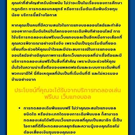
คุณค่าที่สำคัญสำหรับนักพนัน ไม่ว่าจะเป็นในเรื่องของการศึกษา
กฎกติกา การทดสอบกลยุทธ์ หรือการเริ่มต้นเดิมพันด้วยทุน
น้อย บริการนี้สร้างโอกาส
หากคุณเป็นคนที่มีความสนใจในการแทงบอลออนไลน์และกำลัง
มองหาทางเริ่มต้นใหม่ในโลกของการเดิมพันกีฬาออนไลน์ การ
ใช้บริการทดลองเล่นฟรีบนเว็บแทงบอลเป็นอีกหนึ่งทางเลือกที่
คุณควรพิจารณาอย่างจริงจัง เพราะมันเป็นจุดเริ่มต้นที่ยอด
เยี่ยมที่จะช่วยให้คุณเข้าใจและมีประสบการณ์ในการแทงบอล
ออนไลน์อย่างมีคุณภาพการเลือกเว็บแทงบอลที่น่าเชื่อถือและมี
บริการทดลองเล่นฟรีเป็นสิ่งที่สำคัญ เพราะมันจะช่วยให้คุณ
มั่นใจในความน่าเชื่อถือของแพลตฟอร์มและระบบการเดิมพันที่
พวกเขามีให้ นี่คือเหตุผลที่มันเป็นที่เริ่มต้นที่ดี และไม่ควรมอง
ข้ามอย่างมาก
ประโยชน์ที่คุณจะได้รับจากบริการทดลองเล่น
ฟรีบน เว็บแทงบอล
การทดลองเดิมพันแบบฟรี ไม่ว่าคุณจะสนใจแทงบอล
ชนิดใด หรือประเภทใดของการเดิมพันบอล ก็สามารถ
ทดลองเล่นได้ฟรีบนเว็บแทงบอลที่คุณเป็นสมาชิก นี้เป็น
โอกาสที่ดีที่จะทดสอบกลยุทธ์และความรู้ของคุณโดยไม่
ต้องเสี่ยงเงินทุนของคุณเอง