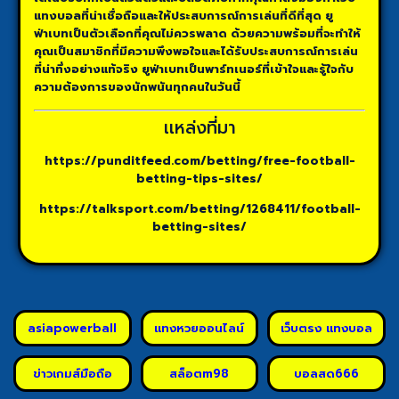
แทงบอลที่น่าเชื่อถือและให้ประสบการณ์การเล่นที่ดีที่สุด ยู
ฟ่าเบทเป็นตัวเลือกที่คุณไม่ควรพลาด ด้วยความพร้อมที่จะทำให้
คุณเป็นสมาชิกที่มีความพึงพอใจและได้รับประสบการณ์การเล่น
ที่น่าทึ่งอย่างแท้จริง ยูฟ่าเบทเป็นพาร์ทเนอร์ที่เข้าใจและรู้ใจกับ
ความต้องการของนักพนันทุกคนในวันนี้
เเหล่งที่มา
https://punditfeed.com/betting/free-football-
betting-tips-sites/
https://talksport.com/betting/1268411/football-
betting-sites/
asiapowerball
แทงหวยออนไลน์
เว็บตรง แทงบอล
ข่าวเกมส์มือถือ
สล็อตm98
บอลสด666