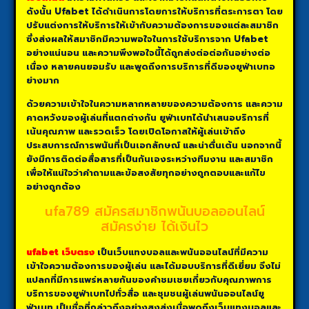
ดังนั้น Ufabet ได้ดำเนินการโดยการให้บริการที่ตระการตา โดย
ปรับแต่งการให้บริการให้เข้ากับความต้องการของแต่ละสมาชิก
ซึ่งส่งผลให้สมาชิกมีความพอใจในการใช้บริการจาก Ufabet
อย่างแน่นอน และความพึงพอใจนี้ได้ถูกส่งต่อต่อกันอย่างต่อ
เนื่อง หลายคนยอมรับ และพูดถึงการบริการที่ดีของยูฟ่าเบทอ
ย่างมาก
ด้วยความเข้าใจในความหลากหลายของความต้องการ และความ
คาดหวังของผู้เล่นที่แตกต่างกัน ยูฟ่าเบทได้นำเสนอบริการที่
เน้นคุณภาพ และรวดเร็ว โดยเปิดโอกาสให้ผู้เล่นเข้าถึง
ประสบการณ์การพนันที่เป็นเอกลักษณ์ และน่าตื่นเต้น นอกจากนี้
ยังมีการติดต่อสื่อสารที่เป็นกันเองระหว่างทีมงาน และสมาชิก
เพื่อให้แน่ใจว่าคำถามและข้อสงสัยทุกอย่างถูกตอบและแก้ไข
อย่างถูกต้อง
ufa789 สมัครสมาชิกพนันบอลออนไลน์
สมัครง่าย ได้เงินไว
ufabet เว็บตรง
เป็นเว็บแทงบอลและพนันออนไลน์ที่มีความ
เข้าใจความต้องการของผู้เล่น และได้มอบบริการที่ดีเยี่ยม จึงไม่
แปลกที่มีการแพร่หลายกันของคำชมเชยเกี่ยวกับคุณภาพการ
บริการของยูฟ่าเบทไปทั่วสื่อ และชุมชนผู้เล่นพนันออนไลน์ยู
ฟ่าเบท เป็นชื่อที่กล่าวถึงอย่างสูงส่งเมื่อพูดถึงเว็บแทงบอลและ