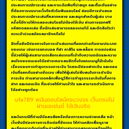
ประสบการณ์การเล่น และการเดิมพันที่น่าสนุก และตื่นเต้นอย่าง
ที่ต้องการบนบางเว็บไซต์เดิมพันออนไลน์ ย่อมมีการนำเสนอ
ประสบการณ์การเล่นที่หลากหลาย และสนุกสำหรับผู้เล่น บาง
ครั้งก็มีการให้ทดลองเล่นโดยไม่ต้องใช้เงิน ผ่านการแจกฟรี
รหัสทดลองเล่น ซึ่งนักเล่นสามารถลองเกมได้ และตัดสินใจว่า
ควรเข้าร่วมสมัครสมาชิกหรือไม่
อีกทั้งยังมีช่องทางในการเข้าเล่นเกมที่แตกต่างกันตามประเภท
ของเกม เช่นการแทงบอล กีฬา คาสิโน และสล็อต การแบ่งส่วน
นี้ช่วยให้ผู้เล่นสามารถเลือกเล่นเกมที่เข้ากับความถนัดและความ
สนใจของตนเองได้อย่างเหมาะสมอีกทั้งในแถบเมนูก็มีเน้นใน
เรื่องของการทำธุรกรรมการเงิน โดยจะมีช่องฝากเงิน และถอน
เงินที่แยกกันอย่างชัดเจน เพื่อให้ผู้เล่นไม่สับสนในการดำเนิน
การเงิน ท่านสามารถคลิกเพื่อดูวิธีการทำธุรกรรมเงินในทั้งการ
ฝาก และถอนเงิน ที่จะช่วยให้ท่านเข้าใจ และสามารถดำเนินการ
ได้อย่างถูกต้อง
ufa789 พนันออนไลน์ครบวงจร เว็บตรงไม่
ผ่านเอเย่นต์ ได้เงินจริง
และในกรณีที่ท่านมีข้อสงสัยหรือต้องการความช่วยเหลือ หน้า
เว็บยังมีช่องทางการติดต่อที่ชัดเจน ให้ท่านคลิกเพื่อดูราย
ละเอียดการติดต่อที่จะช่วยให้ท่านสามารถสอบถามหรือแก้ไข